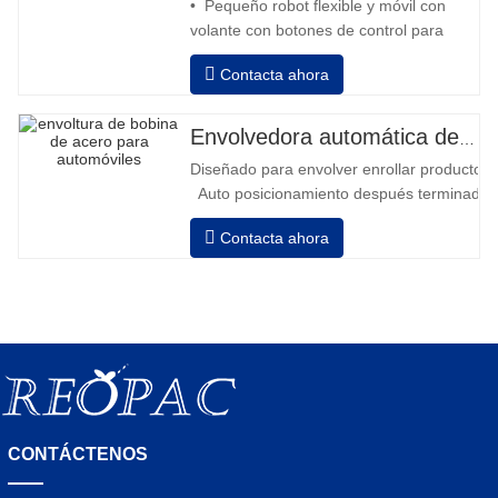
• Pequeño robot flexible y móvil con
volante con botones de control para
avanzar y retroceder • Operación fuera
Contacta ahora
de la columna • 2 baterías serie 12V /
110 Ah conectadas • Capacidad con
batería llena 120-130 palets • Cargador
Envolvedora automática de bobinas de acero
de batería, alta frecuencia automático,
Diseñado para envolver enrollar productos in
tiempo de carga aprox. 8-10h
Auto posicionamiento después terminado e
velocidad, estiramiento fuerza puede ser a
Contacta ahora
Neumático superior plato a prensa bobina
CONTÁCTENOS