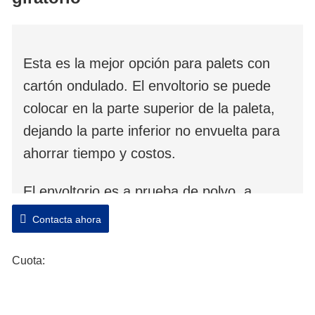
brazo giratorio
Esta es la mejor opción para palets con
cartón ondulado. El envoltorio se puede
colocar en la parte superior de la paleta,
dejando la parte inferior no envuelta para
ahorrar tiempo y costos.
El envoltorio es a prueba de polvo, a
prueba de humedad, menos costo de
Contacta ahora
embalaje, mejora la eficiencia del embalaje
y reduce la pérdida de productos en el
Cuota:
transporte.