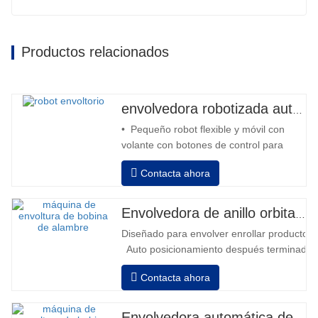
Productos relacionados
envolvedora robotizada automática
• Pequeño robot flexible y móvil con
volante con botones de control para
avanzar y retroceder • Operación fuera
Contacta ahora
de la columna • 2 baterías serie 12V /
110 Ah conectadas • Capacidad con
batería llena 120-130 palets • Cargador
Envolvedora de anillo orbital automática para bobina
de batería, alta frecuencia automático,
Diseñado para envolver enrollar productos in
tiempo de carga aprox. 8-10h…
Auto posicionamiento después terminado e
velocidad, estiramiento fuerza puede ser a
Contacta ahora
Neumático superior plato a prensa bobina