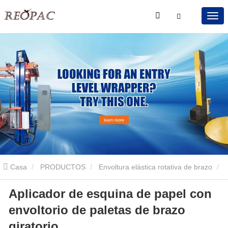
Casa
PRODUCTOS
Envoltura elástica rotativa de brazo
Aplicador de esquina de papel con
Envoltura elástica giratoria de brazo con aplicador de esquina de
envoltorio de paletas de brazo
papel
Aplicador de esquina de papel con envoltorio de paletas de
giratorio