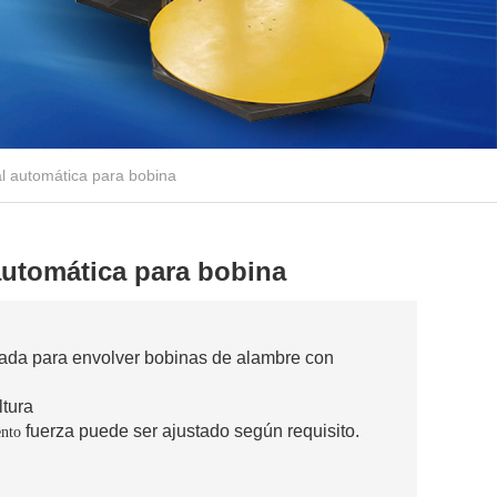
al automática para bobina
 automática para bobina
ñada para envolver bobinas de alambre con
tura
fuerza puede ser ajustado según requisito.
ento