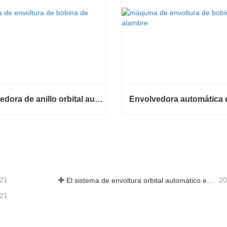
Envolvedora de anillo orbital automática para bobina
Envolvedora de anillo orbital automática para bobina
ta ahora
Contacta ahora
-21
20
El sistema de envoltura orbital automático envuelve 6 lados en el material
-21