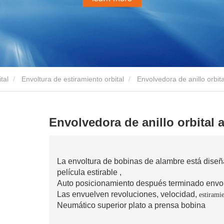
tal
Envoltura de estiramiento orbital
Envolvedora de anillo orbit
Envolvedora de anillo orbital
La envoltura de bobinas de alambre está dise
película estirable ,
Auto posicionamiento después terminado envol
Las envuelven revoluciones,
velocidad,
estirami
Neumático superior plato a prensa bobina