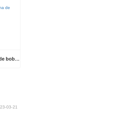
Envolvedora automática de bobinas de alambre
Envolvedora automática de bobinas de alambre
23-03-21