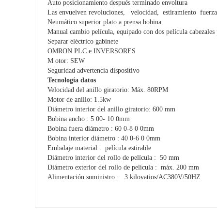
Auto posicionamiento después terminado envoltura
Las envuelven revoluciones,
velocidad,
estiramiento
fuerza
Neumático superior plato a prensa bobina
Manual cambio película, equipado con dos película cabezale
Separar eléctrico gabinete
OMRON PLC e INVERSORES
M
otor: SEW
Seguridad advertencia dispositivo
Tecnología datos
Velocidad del anillo giratorio: Máx. 80RPM
Motor de anillo: 1.5kw
Diámetro interior del anillo giratorio: 600 mm
Bobina ancho
: 5
00-
10
0mm
Bobina fuera diámetro
: 60
0-8
0
0mm
Bobina interior diámetro
: 40
0-6
0
0mm
Embalaje material
:
película estirable
Diámetro interior del rollo de película
:
50 mm
Diámetro exterior del rollo de película
:
máx. 200 mm
Alimentación suministro
:
3
kilovatios/AC380V/50HZ