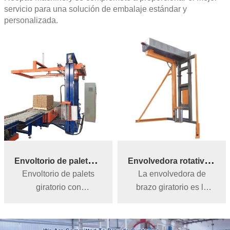
servicio para una solución de embalaje estándar y
personalizada.
E
nvoltorio de palets giratorio con dispensador de hojas
E
nvolvedora rotativa de brazo semiautomático
Envoltorio de palets
La envolvedora de
giratorio con
brazo giratorio es la
dispensador de hojas
mejor opción para
para aplicar la hoja
cargas pesadas. Esta
superior sobre el palet.
máquina ocupa poco