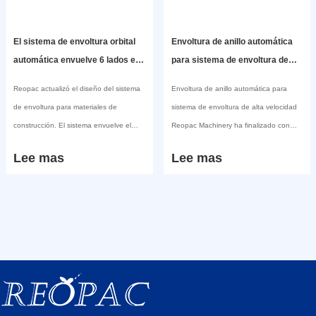
El sistema de envoltura orbital
Envoltura de anillo automática
automática envuelve 6 lados en
para sistema de envoltura de
el material
alta velocidad
Reopac actualizó el diseño del sistema
Envoltura de anillo automática para
de envoltura para materiales de
sistema de envoltura de alta velocidad
construcción. El sistema envuelve el
Reopac Machinery ha finalizado con
material de construcción en 6 lados y
éxito la puesta en marcha de la primera
Lee mas
Lee mas
tiene superioridad en los siguientes
máquina automática de envoltura de
puntos: 1- Mayor eficiencia basada en
anillos en la fábrica del cliente. Esta
una estructura y movimiento más
máquina se prueba durante una
compactos; 2- Más estable después de
semana entera. Hemos encontrado
la
algún