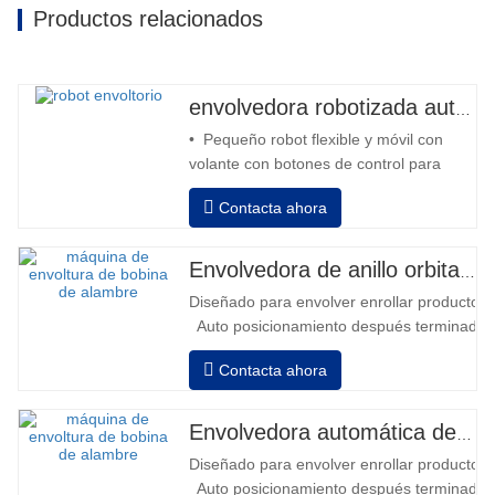
Productos relacionados
envolvedora robotizada automática
• Pequeño robot flexible y móvil con
volante con botones de control para
avanzar y retroceder • Operación fuera
Contacta ahora
de la columna • 2 baterías serie 12V /
110 Ah conectadas • Capacidad con
batería llena 120-130 palets • Cargador
Envolvedora de anillo orbital automática para bobina
de batería, alta frecuencia automático,
Diseñado para envolver enrollar productos in
tiempo de carga aprox. 8-10h…
Auto posicionamiento después terminado e
velocidad, estiramiento fuerza puede ser a
Contacta ahora
Neumático superior plato a prensa bobina
Envolvedora automática de bobinas de alambre
Diseñado para envolver enrollar productos in
Auto posicionamiento después terminado e