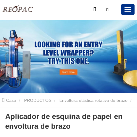
Casa
PRODUCTOS
Envoltura elástica rotativa de brazo
Aplicador de esquina de papel en
Envoltura elástica giratoria de brazo con aplicador de esquina de
envoltura de brazo
papel
Aplicador de esquina de papel en envoltura de brazo