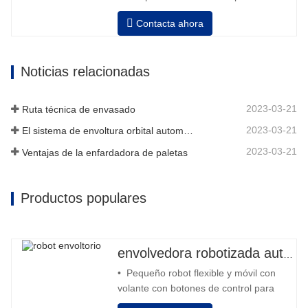
velocidad, estiramiento fuerza puede ser a
Contacta ahora
Neumático superior plato a prensa bobina
Noticias relacionadas
2023-03-21
Ruta técnica de envasado
2023-03-21
El sistema de envoltura orbital automático envuelve 6 lados en el material
2023-03-21
Ventajas de la enfardadora de paletas
Productos populares
envolvedora robotizada automática
• Pequeño robot flexible y móvil con
volante con botones de control para
avanzar y retroceder • Operación fuera