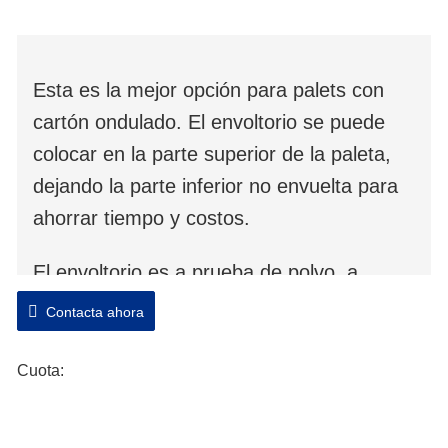
Esta es la mejor opción para palets con
cartón ondulado. El envoltorio se puede
colocar en la parte superior de la paleta,
dejando la parte inferior no envuelta para
ahorrar tiempo y costos.
El envoltorio es a prueba de polvo, a
prueba de humedad, menos costo de
Contacta ahora
embalaje, mejora la eficiencia del embalaje
y reduce la pérdida de productos en el
Cuota:
transporte.