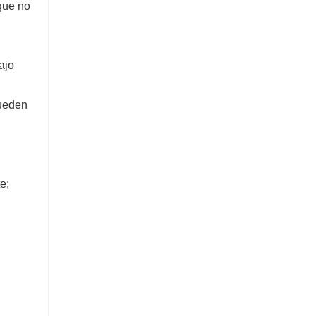
 que no
ajo
pueden
e;
l