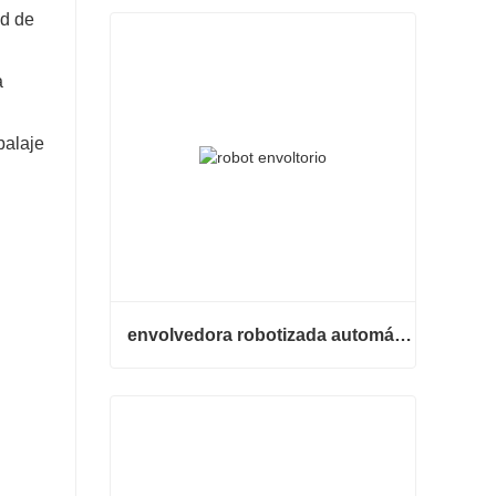
ad de
a
balaje
envolvedora robotizada automática
envolvedora robotizada automática
Contacta ahora