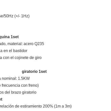
e/50Hz (+/- 1Hz)
na 1set
ado, material: acero Q235
a en el bastidor
a con el cojinete de giro
a brazo
giratorio 1set
cia nominal: 1.5KW
e frecuencia con freno)
s del brazo giratorio
t
a, relación de estiramiento 200% (1m a 3m)