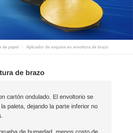
a de papel
Aplicador de esquina en envoltura de brazo
tura de brazo
on cartón ondulado. El envoltorio se
la paleta, dejando la parte inferior no
s.
 a prueba de humedad, menos costo de