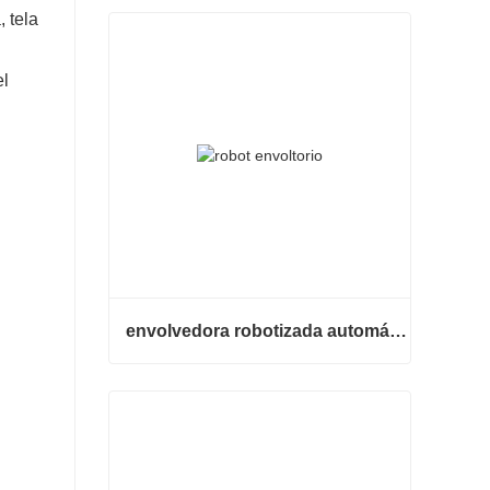
, tela
el
envolvedora robotizada automática
envolvedora robotizada automática
Contacta ahora