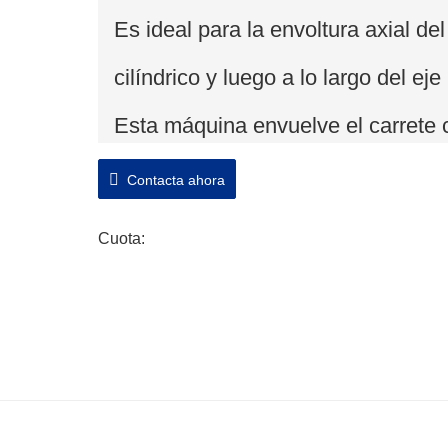
Es ideal para la envoltura axial del
cilíndrico y luego a lo largo del eje
Esta máquina envuelve el carrete
prueba de humedad, agua y polvo y
Contacta ahora
Cuota: