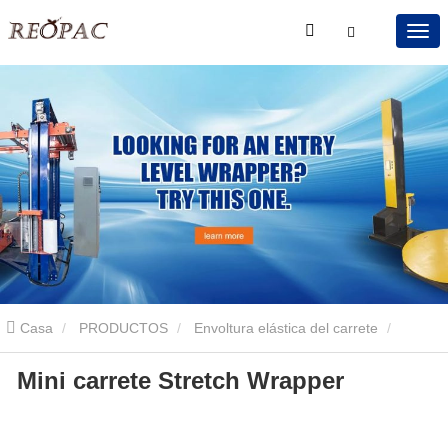
Casa
PRODUCTOS
Envoltura elástica del carrete
Mini carrete Stretch Wrapper
Envoltura elástica de mini carrete
Mini envoltura de estiramiento
de Carrete