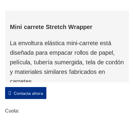
Mini carrete Stretch Wrapper
La envoltura elástica mini-carrete está
diseñada para empacar rollos de papel,
película, tubería sumergida, tela de cordón
y materiales similares fabricados en
carretes.
Contacta ahora
Esta máquina es para carretes en
pequeña dimensión y peso. El carrete
Cuota:
envuelto es completamente a prueba de
polvo y humedad.