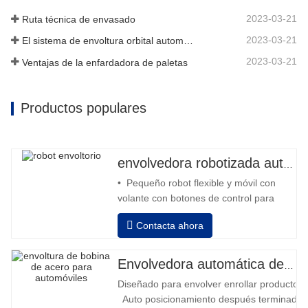
2023-03-21
Ruta técnica de envasado
2023-03-21
El sistema de envoltura orbital automático envuelve 6 lados en el material
2023-03-21
Ventajas de la enfardadora de paletas
Productos populares
envolvedora robotizada automática
• Pequeño robot flexible y móvil con
volante con botones de control para
avanzar y retroceder • Operación fuera
Contacta ahora
de la columna • 2 baterías serie 12V /
110 Ah conectadas • Capacidad con
batería llena 120-130 palets • Cargador
Envolvedora automática de bobinas de acero
de batería, alta frecuencia automático,
Diseñado para envolver enrollar productos in
tiempo de carga aprox. 8-10h
Auto posicionamiento después terminado e