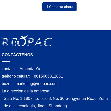
velocidad, estiramiento fuerza puede ser a
Contacta ahora
Neumático superior plato a prensa bobina
CONTÁCTENOS
contacto:
Amanda Yu
teléfono celular:
+8615605312861
buzón:
marketing@reopac.com
La dirección de la empresa:
Sala No. 1-1807, Edificio 8, No. 36 Gongyenan Road, Zona
de alta tecnología, Jinan, Shandong.