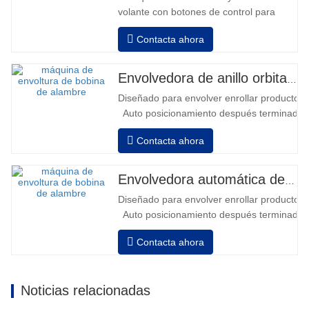
volante con botones de control para
avanzar y retroceder • Operación fuera
Contacta ahora
de la columna • 2 baterías serie 12V /
110 Ah conectadas • Capacidad con
batería llena 120-130 palets • Cargador
Envolvedora de anillo orbital automática para bobina
de batería, alta frecuencia automático,
Diseñado para envolver enrollar productos in
tiempo de carga aprox. 8-10h…
Auto posicionamiento después terminado e
velocidad, estiramiento fuerza puede ser a
Contacta ahora
Neumático superior plato a prensa bobina
Envolvedora automática de bobinas de alambre
Diseñado para envolver enrollar productos in
Auto posicionamiento después terminado e
velocidad, estiramiento fuerza puede ser a
Contacta ahora
Neumático superior plato a prensa bobina
Noticias relacionadas