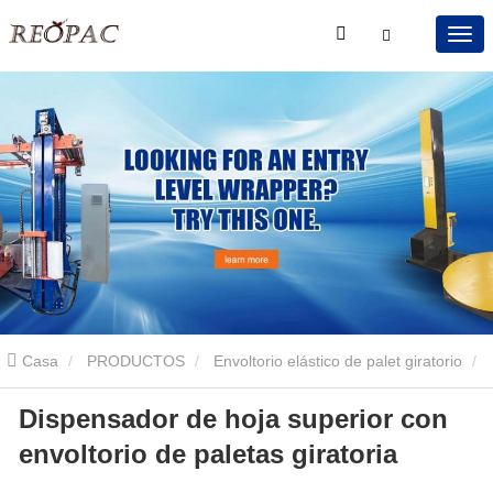
Casa
PRODUCTOS
Envoltorio elástico de palet giratorio
Dispensador de hoja superior con
Envoltorio de palets giratorio con dispensador de hojas
envoltorio de paletas giratoria
Dispensador de hoja superior con envoltorio de paletas giratoria