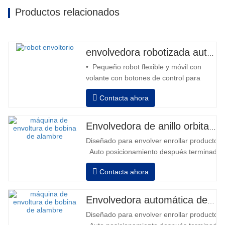
Productos relacionados
envolvedora robotizada automática
• Pequeño robot flexible y móvil con
volante con botones de control para
avanzar y retroceder • Operación fuera
Contacta ahora
de la columna • 2 baterías serie 12V /
110 Ah conectadas • Capacidad con
batería llena 120-130 palets • Cargador
Envolvedora de anillo orbital automática para bobina
de batería, alta frecuencia automático,
Diseñado para envolver enrollar productos in
tiempo de carga aprox. 8-10h…
Auto posicionamiento después terminado e
velocidad, estiramiento fuerza puede ser a
Contacta ahora
Neumático superior plato a prensa bobina
Envolvedora automática de bobinas de alambre
Diseñado para envolver enrollar productos in