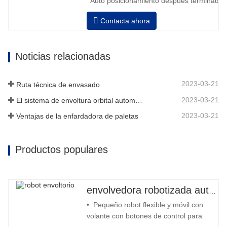
Auto posicionamiento después terminado e
velocidad, estiramiento fuerza puede ser a
Contacta ahora
Neumático superior plato a prensa bobina
Noticias relacionadas
2023-03-21
Ruta técnica de envasado
2023-03-21
El sistema de envoltura orbital automático envuelve 6 lados en el material
2023-03-21
Ventajas de la enfardadora de paletas
Productos populares
envolvedora robotizada automática
• Pequeño robot flexible y móvil con
volante con botones de control para