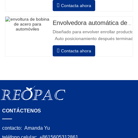
avanzar y retroceder • Operación fuera
Contacta ahora
de la columna • 2 baterías serie 12V /
110 Ah conectadas • Capacidad con
batería llena 120-130 palets • Cargador
Envolvedora automática de bobinas de acero
de batería, alta frecuencia automático,
Diseñado para envolver enrollar productos in
tiempo de carga aprox. 8-10h
Auto posicionamiento después terminado e
velocidad, estiramiento fuerza puede ser a
Contacta ahora
Neumático superior plato a prensa bobina
CONTÁCTENOS
contacto:
Amanda Yu
teléfono celular:
+8615605312861