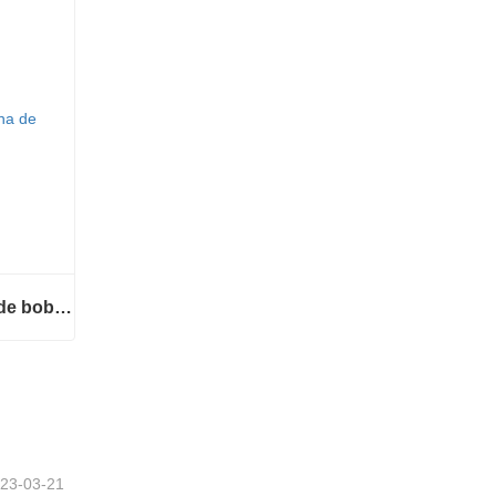
Envolvedora automática de bobinas de alambre
Envolvedora automática de bobinas de alambre
23-03-21