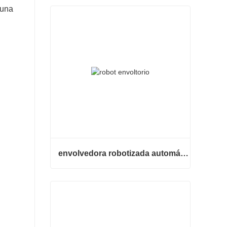
 una
envolvedora robotizada automática
envolvedora robotizada automática
Contacta ahora