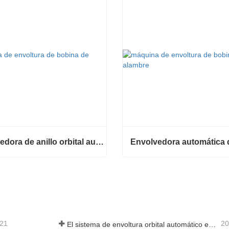
Envolvedora de anillo orbital automática para bobina
Envolvedora de anillo orbital automática para bobina
ta ahora
Contacta ahora
-21
20
El sistema de envoltura orbital automático envuelve 6 lados en el material