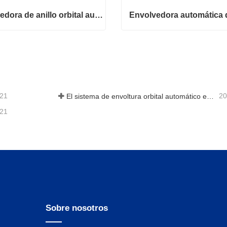
Envolvedora de anillo orbital automática para bobina
Envolvedora de anillo orbital automática para bobina
ta ahora
Contacta ahora
-21
20
El sistema de envoltura orbital automático envuelve 6 lados en el material
-21
Sobre nosotros