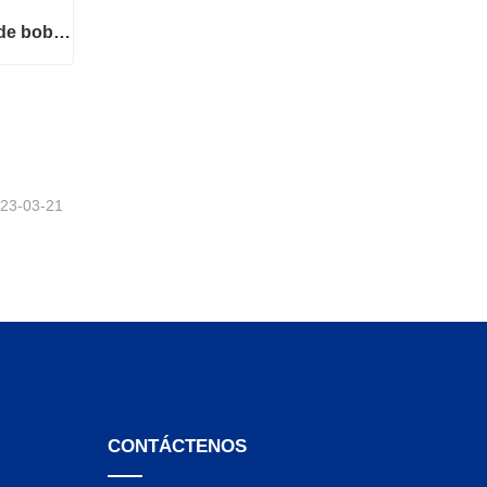
Envolvedora automática de bobinas de alambre
Envolvedora automática de bobinas de alambre
23-03-21
CONTÁCTENOS