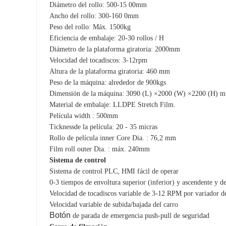
Diámetro del rollo:
5
00-15
00mm
Ancho del rollo:
3
00-160
0mm
Peso del rollo: Máx.
1
5
00kg
Eficiencia de embalaje: 20-30 rollos /
H
Diámetro de la plataforma giratoria: 2
0
00mm
Velocidad del tocadiscos: 3-12rpm
Altura de la plataforma giratoria: 460 mm
Peso de la máquina:
alrededor de
9
0
0
kg
s
Dimensión de la máquina:
30
9
0
(L) ×2
0
00 (W) ×2
2
00 (H) 
Material de embalaje:
LLDPE
Stretch
Film.
Película w
idth : 500mm
Tickness
de la película:
20
- 35 micras
Rollo de película i
nner Core Dia
.
: 76,2 mm
Film roll o
u
ter Dia
.
:
máx.
2
4
0mm
Sistema de control
Sistema de control PLC, HMI fácil de operar
0-3 tiempos de envoltura superior (inferior) y ascendente y d
Velocidad de tocadiscos variable de 3-12 RPM por variador d
Velocidad variable de subida/bajada del carro
Botón
de parada de emergencia push-pull de seguridad