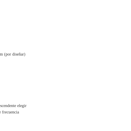
mm
(por diseñar)
escendente elegir
e frecuencia