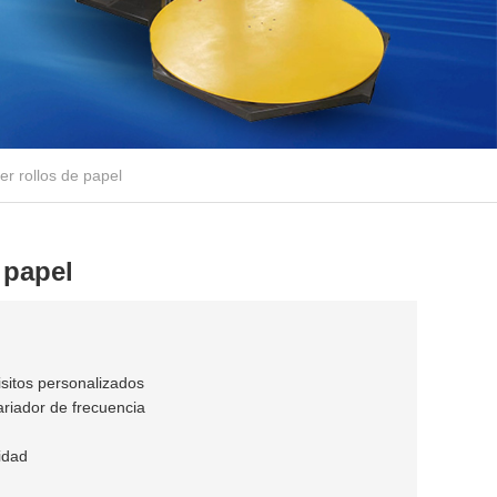
r rollos de papel
 papel
sitos personalizados
ariador de frecuencia
idad