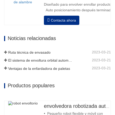
Diseñado para envolver enrollar productos in
Auto posicionamiento después terminado e
velocidad, estiramiento fuerza puede ser a
Contacta ahora
Neumático superior plato a prensa bobina
Noticias relacionadas
2023-03-21
Ruta técnica de envasado
2023-03-21
El sistema de envoltura orbital automático envuelve 6 lados en el material
2023-03-21
Ventajas de la enfardadora de paletas
Productos populares
envolvedora robotizada automática
• Pequeño robot flexible y móvil con