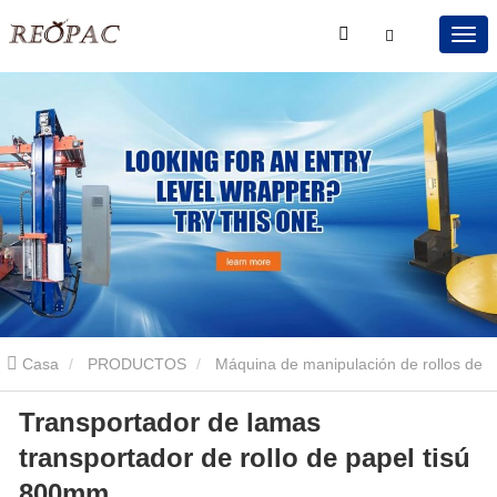
Casa
PRODUCTOS
Máquina de manipulación de rollos de
Transportador de lamas
papel
Transportador de listones de carrete
Transportador de
transportador de rollo de papel tisú
lamas transportador de rollo de papel tisú 800mm
800mm