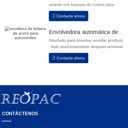
volante con botones de control para
avanzar y retroceder • Operación fuera
Contacta ahora
de la columna • 2 baterías serie 12V /
110 Ah conectadas • Capacidad con
batería llena 120-130 palets • Cargador
Envolvedora automática de bobinas de acero
de batería, alta frecuencia automático,
Diseñado para envolver enrollar productos in
tiempo de carga aprox. 8-10h
Auto posicionamiento después terminado e
velocidad, estiramiento fuerza puede ser a
Contacta ahora
Neumático superior plato a prensa bobina
CONTÁCTENOS