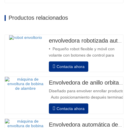
Productos relacionados
envolvedora robotizada automática
• Pequeño robot flexible y móvil con
volante con botones de control para
avanzar y retroceder • Operación fuera
Contacta ahora
de la columna • 2 baterías serie 12V /
110 Ah conectadas • Capacidad con
batería llena 120-130 palets • Cargador
Envolvedora de anillo orbital automática para bobina
de batería, alta frecuencia automático,
Diseñado para envolver enrollar productos in
tiempo de carga aprox. 8-10h…
Auto posicionamiento después terminado e
velocidad, estiramiento fuerza puede ser a
Contacta ahora
Neumático superior plato a prensa bobina
Envolvedora automática de bobinas de alambre