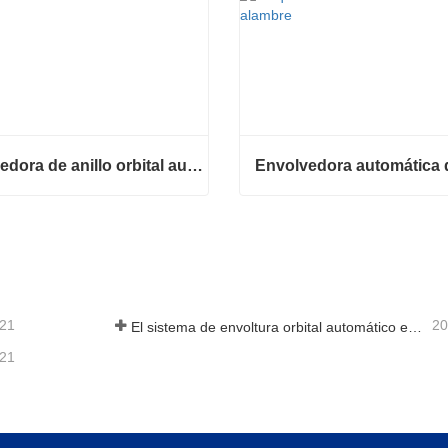
Envolvedora de anillo orbital automática para bobina
Envolvedora de anillo orbital automática para bobina
ta ahora
Contacta ahora
-21
20
El sistema de envoltura orbital automático envuelve 6 lados en el material
-21