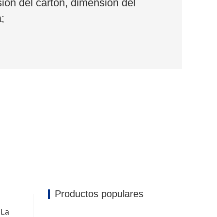
ión del cartón, dimensión del
;
Productos populares
 La