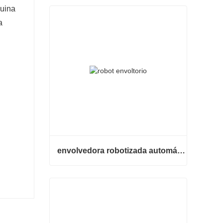
quina
a
envolvedora robotizada automática
envolvedora robotizada automática
Contacta ahora