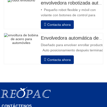
envolvedora robotizada automática
• Pequeño robot flexible y móvil con
volante con botones de control para
avanzar y retroceder • Operación fuera
Contacta ahora
de la columna • 2 baterías serie 12V /
110 Ah conectadas • Capacidad con
batería llena 120-130 palets • Cargador
Envolvedora automática de bobinas de acero
de batería, alta frecuencia automático,
Diseñado para envolver enrollar productos in
tiempo de carga aprox. 8-10h
Auto posicionamiento después terminado e
velocidad, estiramiento fuerza puede ser a
Contacta ahora
Neumático superior plato a prensa bobina
CONTÁCTENOS