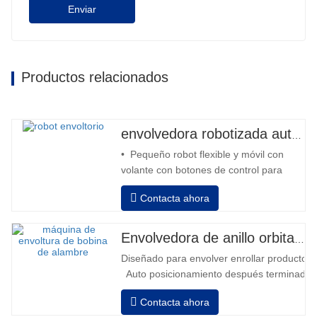
Enviar
Productos relacionados
envolvedora robotizada automática
• Pequeño robot flexible y móvil con
volante con botones de control para
avanzar y retroceder • Operación fuera
Contacta ahora
de la columna • 2 baterías serie 12V /
110 Ah conectadas • Capacidad con
batería llena 120-130 palets • Cargador
Envolvedora de anillo orbital automática para bobina
de batería, alta frecuencia automático,
Diseñado para envolver enrollar productos in
tiempo de carga aprox. 8-10h…
Auto posicionamiento después terminado e
velocidad, estiramiento fuerza puede ser a
Contacta ahora
Neumático superior plato a prensa bobina