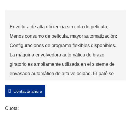
Envoltura de alta eficiencia sin cola de película;
Menos consumo de película, mayor automatización;
Configuraciones de programa flexibles disponibles.
La máquina envolvedora automática de brazo
giratorio es ampliamente utilizada en el sistema de
envasado automático de alta velocidad. El palé se
entrega a la posición de envoltura mediante un
Contacta ahora
transportador. Después de recibir la señal de la
fotocélula del transportador, la empacadora inicia el
Cuota:
proceso de empaquetado automáticamente. La
velocidad de rotación del brazo puede ser de 15 RPM
o 25 RPM para diferentes requisitos de eficiencia.