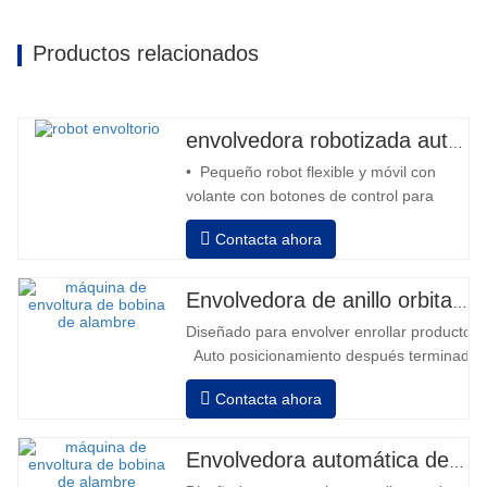
Productos relacionados
envolvedora robotizada automática
• Pequeño robot flexible y móvil con
volante con botones de control para
avanzar y retroceder • Operación fuera
Contacta ahora
de la columna • 2 baterías serie 12V /
110 Ah conectadas • Capacidad con
batería llena 120-130 palets • Cargador
Envolvedora de anillo orbital automática para bobina
de batería, alta frecuencia automático,
Diseñado para envolver enrollar productos in
tiempo de carga aprox. 8-10h…
Auto posicionamiento después terminado e
velocidad, estiramiento fuerza puede ser a
Contacta ahora
Neumático superior plato a prensa bobina
Envolvedora automática de bobinas de alambre