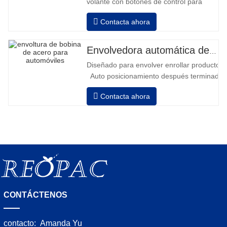
volante con botones de control para
avanzar y retroceder • Operación fuera
Contacta ahora
de la columna • 2 baterías serie 12V /
110 Ah conectadas • Capacidad con
batería llena 120-130 palets • Cargador
Envolvedora automática de bobinas de acero
de batería, alta frecuencia automático,
Diseñado para envolver enrollar productos in
tiempo de carga aprox. 8-10h
Auto posicionamiento después terminado e
velocidad, estiramiento fuerza puede ser a
Contacta ahora
Neumático superior plato a prensa bobina
CONTÁCTENOS
contacto:
Amanda Yu