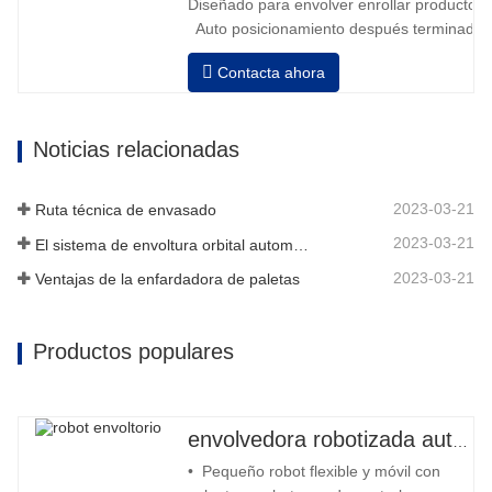
Diseñado para envolver enrollar productos in
Auto posicionamiento después terminado e
velocidad, estiramiento fuerza puede ser a
Contacta ahora
Neumático superior plato a prensa bobina
Noticias relacionadas
2023-03-21
Ruta técnica de envasado
2023-03-21
El sistema de envoltura orbital automático envuelve 6 lados en el material
2023-03-21
Ventajas de la enfardadora de paletas
Productos populares
envolvedora robotizada automática
• Pequeño robot flexible y móvil con