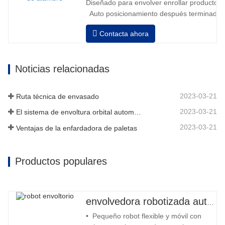
Diseñado para envolver enrollar productos in
Auto posicionamiento después terminado e
velocidad, estiramiento fuerza puede ser a
Contacta ahora
Neumático superior plato a prensa bobina
Noticias relacionadas
2023-03-21
Ruta técnica de envasado
2023-03-21
El sistema de envoltura orbital automático envuelve 6 lados en el material
2023-03-21
Ventajas de la enfardadora de paletas
Productos populares
envolvedora robotizada automática
• Pequeño robot flexible y móvil con