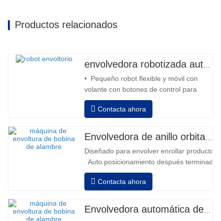
Productos relacionados
envolvedora robotizada automática
• Pequeño robot flexible y móvil con
volante con botones de control para
avanzar y retroceder • Operación fuera
Contacta ahora
de la columna • 2 baterías serie 12V /
110 Ah conectadas • Capacidad con
batería llena 120-130 palets • Cargador
Envolvedora de anillo orbital automática para bobina
de batería, alta frecuencia automático,
Diseñado para envolver enrollar productos in
tiempo de carga aprox. 8-10h…
Auto posicionamiento después terminado e
velocidad, estiramiento fuerza puede ser a
Contacta ahora
Neumático superior plato a prensa bobina
Envolvedora automática de bobinas de alambre