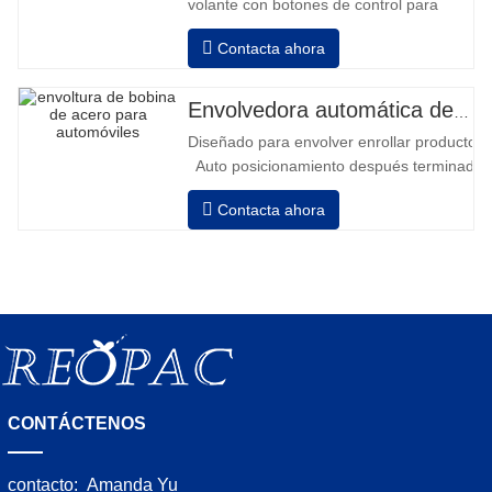
volante con botones de control para
avanzar y retroceder • Operación fuera
Contacta ahora
de la columna • 2 baterías serie 12V /
110 Ah conectadas • Capacidad con
batería llena 120-130 palets • Cargador
Envolvedora automática de bobinas de acero
de batería, alta frecuencia automático,
Diseñado para envolver enrollar productos in
tiempo de carga aprox. 8-10h
Auto posicionamiento después terminado e
velocidad, estiramiento fuerza puede ser a
Contacta ahora
Neumático superior plato a prensa bobina
CONTÁCTENOS
contacto:
Amanda Yu