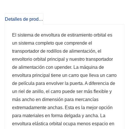
envoltura elástica orbital ocupa menos
Detalles de producto
espacio en el contenedor. .
El sistema de envoltura de estiramiento orbital es
El envoltorio es uniforme y suave en los
un sistema completo que comprende el
productos para una mejor tensión y
transportador de rodillos de alimentación, el
envoltorio orbital principal y nuestro transportador
protección de la película.
de alimentación con upender. La máquina de
envoltura principal tiene un carro que lleva un carro
de película para envolver la puerta. A diferencia de
un riel de anillo, el carro puede ser más flexible y
más ancho en dimensión para mercancías
extremadamente anchas. Esta es la mejor opción
para materiales en forma delgada y ancha. La
envoltura elástica orbital ocupa menos espacio en