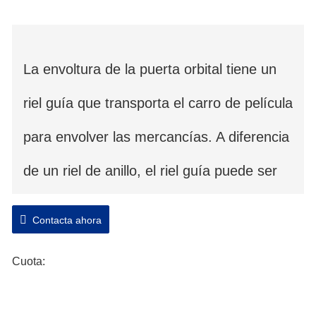
La envoltura de la puerta orbital tiene un
riel guía que transporta el carro de película
para envolver las mercancías. A diferencia
de un riel de anillo, el riel guía puede ser
más flexible y más ancho en dimensión
Contacta ahora
para mercancías extremadamente
Cuota:
anchas. Esta es la mejor opción para
materiales en forma delgada y ancha. La