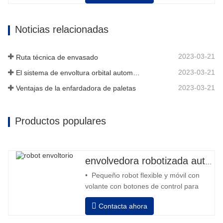
Noticias relacionadas
2023-03-21
Ruta técnica de envasado
2023-03-21
El sistema de envoltura orbital automático envuelve 6 lados en el material
2023-03-21
Ventajas de la enfardadora de paletas
Productos populares
envolvedora robotizada automática
• Pequeño robot flexible y móvil con
volante con botones de control para
avanzar y retroceder • Operación fuera
Contacta ahora
de la columna • 2 baterías serie 12V /
110 Ah conectadas • Capacidad con