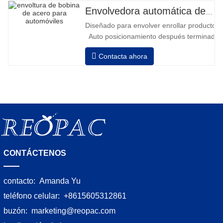
batería llena 120-130 palets • Cargador
Envolvedora automática de bobinas de acero
de batería, alta frecuencia automático,
Diseñado para envolver enrollar productos in
tiempo de carga aprox. 8-10h
Auto posicionamiento después terminado e
velocidad, estiramiento fuerza puede ser a
Contacta ahora
Neumático superior plato a prensa bobina
CONTÁCTENOS
contacto:
Amanda Yu
teléfono celular:
+8615605312861
buzón:
marketing@reopac.com