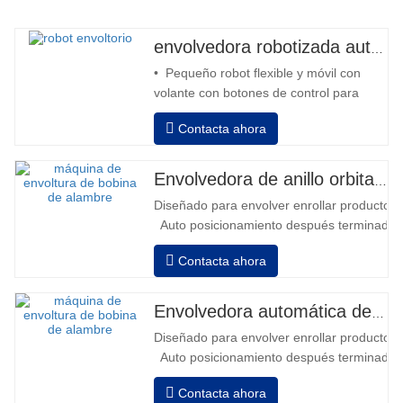
envolvedora robotizada automática
• Pequeño robot flexible y móvil con
volante con botones de control para
avanzar y retroceder • Operación fuera
Contacta ahora
de la columna • 2 baterías serie 12V /
110 Ah conectadas • Capacidad con
batería llena 120-130 palets • Cargador
Envolvedora de anillo orbital automática para bobina
de batería, alta frecuencia automático,
Diseñado para envolver enrollar productos in
tiempo de carga aprox. 8-10h…
Auto posicionamiento después terminado e
velocidad, estiramiento fuerza puede ser a
Contacta ahora
Neumático superior plato a prensa bobina
Envolvedora automática de bobinas de alambre
Diseñado para envolver enrollar productos in
Auto posicionamiento después terminado e
velocidad, estiramiento fuerza puede ser a
Contacta ahora
Neumático superior plato a prensa bobina