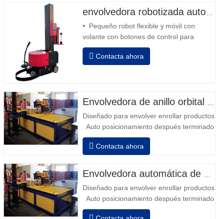
envolvedora robotizada automática
• Pequeño robot flexible y móvil con
volante con botones de control para
avanzar y retroceder • Operación fuera
Contacta ahora
de la columna • 2 baterías serie 12V / 110
Ah conectadas • Capacidad con batería
llena 120-130 palets • Cargador de
batería, alta frecuencia automático,
tiempo de carga aprox. 8-10h…
Envolvedora de anillo orbital automática para bobina
Diseñado para envolver enrollar productos in
Auto posicionamiento después terminado e
velocidad, estiramiento fuerza puede ser a
Contacta ahora
Neumático superior plato a prensa bobina
Envolvedora automática de bobinas de alambre
Diseñado para envolver enrollar productos in
Auto posicionamiento después terminado e
velocidad, estiramiento fuerza puede ser a
Contacta ahora