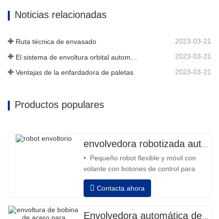
Noticias relacionadas
2023-03-21
Ruta técnica de envasado
2023-03-21
El sistema de envoltura orbital automático envuelve 6 lados en el material
2023-03-21
Ventajas de la enfardadora de paletas
Productos populares
envolvedora robotizada automática
• Pequeño robot flexible y móvil con
volante con botones de control para
avanzar y retroceder • Operación fuera
Contacta ahora
de la columna • 2 baterías serie 12V /
110 Ah conectadas • Capacidad con
batería llena 120-130 palets • Cargador
Envolvedora automática de bobinas de acero