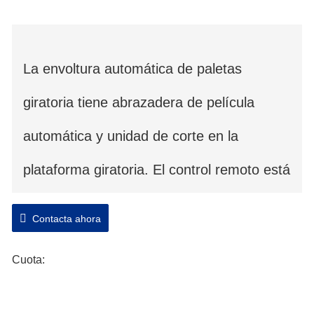
La envoltura automática de paletas
giratoria tiene abrazadera de película
automática y unidad de corte en la
plataforma giratoria. El control remoto está
disponible para una mejor automatización.
Contacta ahora
La envoltura automática de la plataforma
Cuota:
giratoria se puede diseñar con plataforma
giratoria plana o plataforma giratoria con