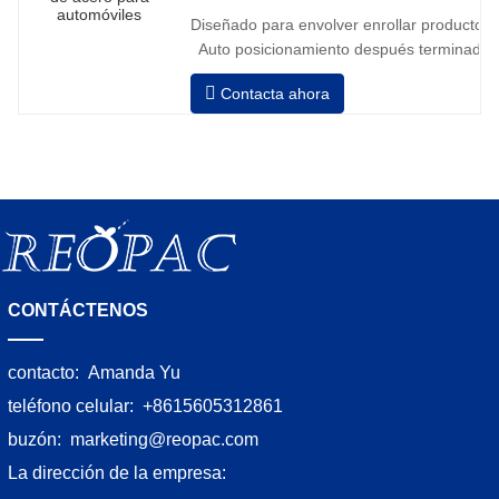
de batería, alta frecuencia automático,
Diseñado para envolver enrollar productos in
tiempo de carga aprox. 8-10h
Auto posicionamiento después terminado e
velocidad, estiramiento fuerza puede ser a
Contacta ahora
Neumático superior plato a prensa bobina
CONTÁCTENOS
contacto:
Amanda Yu
teléfono celular:
+8615605312861
buzón:
marketing@reopac.com
La dirección de la empresa: