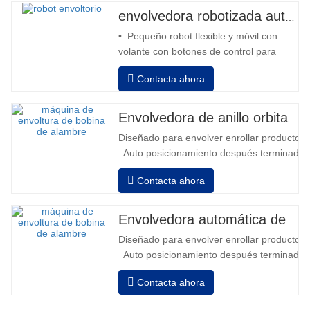
envolvedora robotizada automática
• Pequeño robot flexible y móvil con
volante con botones de control para
avanzar y retroceder • Operación fuera
Contacta ahora
de la columna • 2 baterías serie 12V /
110 Ah conectadas • Capacidad con
batería llena 120-130 palets • Cargador
Envolvedora de anillo orbital automática para bobina
de batería, alta frecuencia automático,
Diseñado para envolver enrollar productos in
tiempo de carga aprox. 8-10h…
Auto posicionamiento después terminado e
velocidad, estiramiento fuerza puede ser a
Contacta ahora
Neumático superior plato a prensa bobina
Envolvedora automática de bobinas de alambre
Diseñado para envolver enrollar productos in
Auto posicionamiento después terminado e
velocidad, estiramiento fuerza puede ser a
Contacta ahora
Neumático superior plato a prensa bobina