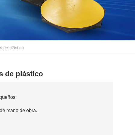
s de plástico
s de plástico
equeños;
o de mano de obra.