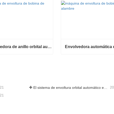
Envolvedora de anillo orbital automática para bobina
Envolvedora de anillo orbital automática para bobina
ta ahora
Contacta ahora
-21
20
El sistema de envoltura orbital automático envuelve 6 lados en el material
-21