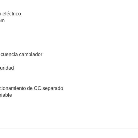
 eléctrico
mm
recuencia cambiador
uridad
accionamiento de CC separado
riable