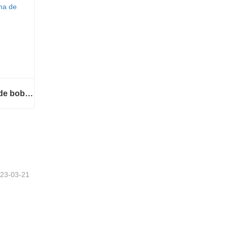
Envolvedora automática de bobinas de alambre
Envolvedora automática de bobinas de alambre
23-03-21