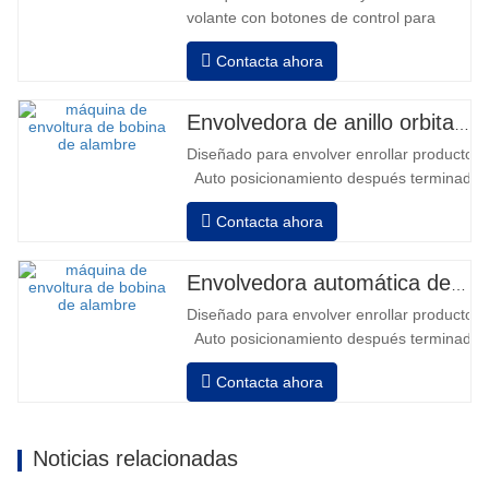
volante con botones de control para
avanzar y retroceder • Operación fuera
Contacta ahora
de la columna • 2 baterías serie 12V /
110 Ah conectadas • Capacidad con
batería llena 120-130 palets • Cargador
Envolvedora de anillo orbital automática para bobina
de batería, alta frecuencia automático,
Diseñado para envolver enrollar productos in
tiempo de carga aprox. 8-10h…
Auto posicionamiento después terminado e
velocidad, estiramiento fuerza puede ser a
Contacta ahora
Neumático superior plato a prensa bobina
Envolvedora automática de bobinas de alambre
Diseñado para envolver enrollar productos in
Auto posicionamiento después terminado e
velocidad, estiramiento fuerza puede ser a
Contacta ahora
Neumático superior plato a prensa bobina
Noticias relacionadas