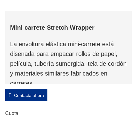
Mini carrete Stretch Wrapper
La envoltura elástica mini-carrete está
diseñada para empacar rollos de papel,
película, tubería sumergida, tela de cordón
y materiales similares fabricados en
carretes.
Contacta ahora
Esta máquina es para carretes en
pequeña dimensión y peso. El carrete
Cuota:
envuelto es completamente a prueba de
polvo y humedad.