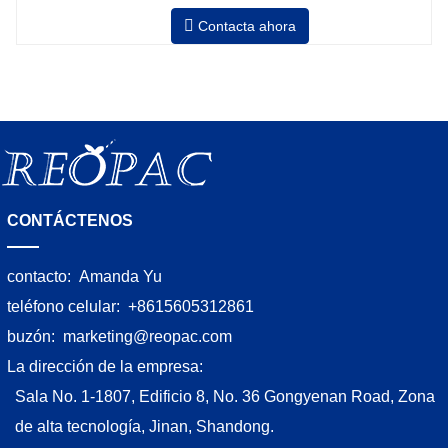
velocidad, estiramiento fuerza puede ser a
Contacta ahora
Neumático superior plato a prensa bobina
CONTÁCTENOS
contacto:
Amanda Yu
teléfono celular:
+8615605312861
buzón:
marketing@reopac.com
La dirección de la empresa:
Sala No. 1-1807, Edificio 8, No. 36 Gongyenan Road, Zona
de alta tecnología, Jinan, Shandong.