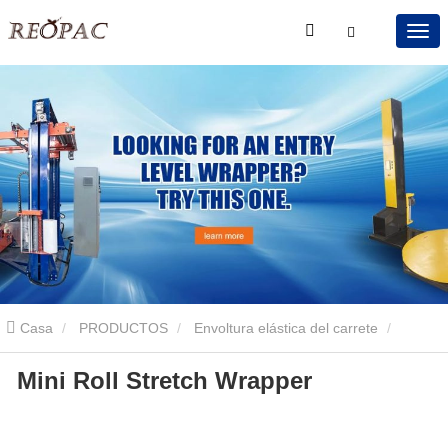
Casa
PRODUCTOS
Envoltura elástica del carrete
Mini Roll Stretch Wrapper
Envoltura elástica de mini carrete
Mini envoltura de estiramiento
de rollo