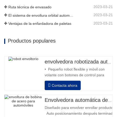
2023-03-21
Ruta técnica de envasado
2023-03-21
El sistema de envoltura orbital automático envuelve 6 lados en el material
2023-03-21
Ventajas de la enfardadora de paletas
Productos populares
envolvedora robotizada automática
• Pequeño robot flexible y móvil con
volante con botones de control para
avanzar y retroceder • Operación fuera
Contacta ahora
de la columna • 2 baterías serie 12V /
110 Ah conectadas • Capacidad con
batería llena 120-130 palets • Cargador
Envolvedora automática de bobinas de acero
de batería, alta frecuencia automático,
Diseñado para envolver enrollar productos in
tiempo de carga aprox. 8-10h
Auto posicionamiento después terminado e