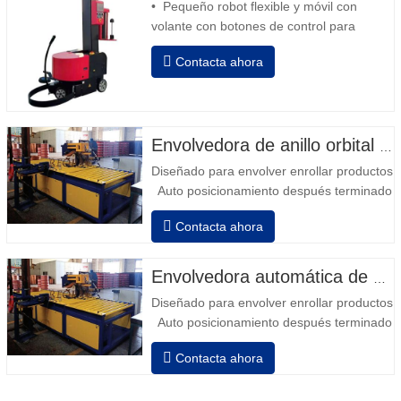
• Pequeño robot flexible y móvil con
volante con botones de control para
avanzar y retroceder • Operación fuera
Contacta ahora
de la columna • 2 baterías serie 12V / 110
Ah conectadas • Capacidad con batería
llena 120-130 palets • Cargador de
batería, alta frecuencia automático,
tiempo de carga aprox. 8-10h…
Envolvedora de anillo orbital automática para bobina
Diseñado para envolver enrollar productos in
Auto posicionamiento después terminado e
velocidad, estiramiento fuerza puede ser a
Contacta ahora
Neumático superior plato a prensa bobina
Envolvedora automática de bobinas de alambre
Diseñado para envolver enrollar productos in
Auto posicionamiento después terminado e
velocidad, estiramiento fuerza puede ser a
Contacta ahora
Neumático superior plato a prensa bobina