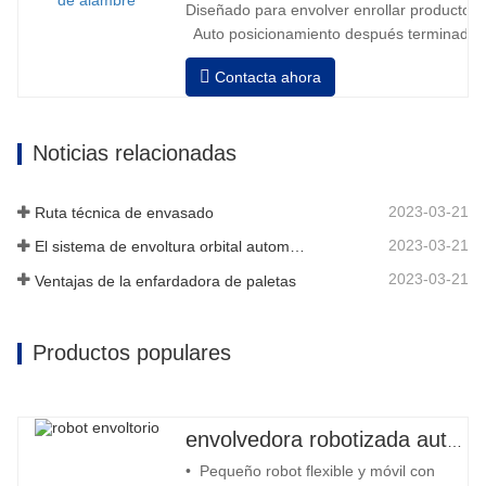
Diseñado para envolver enrollar productos in
Auto posicionamiento después terminado e
velocidad, estiramiento fuerza puede ser a
Contacta ahora
Neumático superior plato a prensa bobina
Noticias relacionadas
2023-03-21
Ruta técnica de envasado
2023-03-21
El sistema de envoltura orbital automático envuelve 6 lados en el material
2023-03-21
Ventajas de la enfardadora de paletas
Productos populares
envolvedora robotizada automática
• Pequeño robot flexible y móvil con