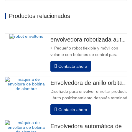
Productos relacionados
envolvedora robotizada automática
• Pequeño robot flexible y móvil con
volante con botones de control para
avanzar y retroceder • Operación fuera
Contacta ahora
de la columna • 2 baterías serie 12V /
110 Ah conectadas • Capacidad con
batería llena 120-130 palets • Cargador
Envolvedora de anillo orbital automática para bobina
de batería, alta frecuencia automático,
Diseñado para envolver enrollar productos in
tiempo de carga aprox. 8-10h…
Auto posicionamiento después terminado e
velocidad, estiramiento fuerza puede ser a
Contacta ahora
Neumático superior plato a prensa bobina
Envolvedora automática de bobinas de alambre