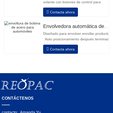
volante con botones de control para
avanzar y retroceder • Operación fuera
Contacta ahora
de la columna • 2 baterías serie 12V /
110 Ah conectadas • Capacidad con
batería llena 120-130 palets • Cargador
Envolvedora automática de bobinas de acero
de batería, alta frecuencia automático,
Diseñado para envolver enrollar productos in
tiempo de carga aprox. 8-10h
Auto posicionamiento después terminado e
velocidad, estiramiento fuerza puede ser a
Contacta ahora
Neumático superior plato a prensa bobina
CONTÁCTENOS
contacto:
Amanda Yu