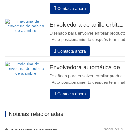
avanzar y retroceder • Operación fuera
Contacta ahora
de la columna • 2 baterías serie 12V /
110 Ah conectadas • Capacidad con
batería llena 120-130 palets • Cargador
Envolvedora de anillo orbital automática para bobina
de batería, alta frecuencia automático,
Diseñado para envolver enrollar productos in
tiempo de carga aprox. 8-10h…
Auto posicionamiento después terminado e
velocidad, estiramiento fuerza puede ser a
Contacta ahora
Neumático superior plato a prensa bobina
Envolvedora automática de bobinas de alambre
Diseñado para envolver enrollar productos in
Auto posicionamiento después terminado e
velocidad, estiramiento fuerza puede ser a
Contacta ahora
Neumático superior plato a prensa bobina
Noticias relacionadas
2023-03-21
Ruta técnica de envasado