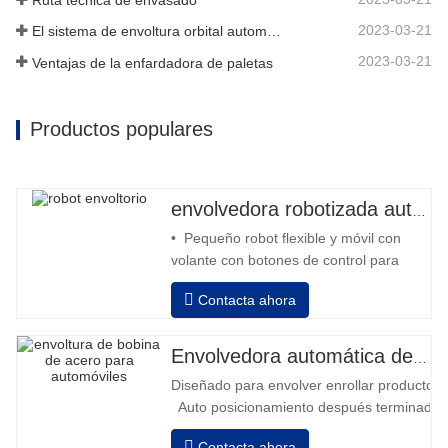
2023-03-21
El sistema de envoltura orbital automático envuelve 6 lados en el material
2023-03-21
Ventajas de la enfardadora de paletas
Productos populares
envolvedora robotizada automática
• Pequeño robot flexible y móvil con
volante con botones de control para
avanzar y retroceder • Operación fuera
Contacta ahora
de la columna • 2 baterías serie 12V /
110 Ah conectadas • Capacidad con
batería llena 120-130 palets • Cargador
Envolvedora automática de bobinas de acero
de batería, alta frecuencia automático,
Diseñado para envolver enrollar productos in
tiempo de carga aprox. 8-10h
Auto posicionamiento después terminado e
velocidad, estiramiento fuerza puede ser a
Contacta ahora