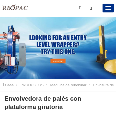
Casa
PRODUCTOS
Máquina de rebobinar
Envoltura de
Envolvedora de palés con
palets de nivel de entrada
Envolvedora de palés con plataforma
plataforma giratoria
giratoria