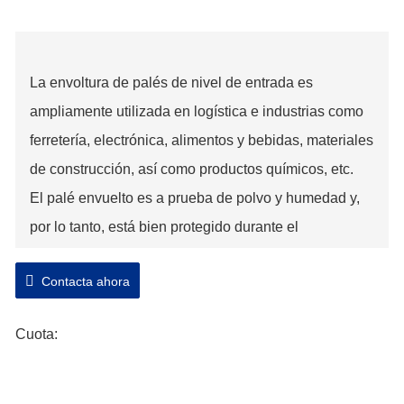
La envoltura de palés de nivel de entrada es
ampliamente utilizada en logística e industrias como
ferretería, electrónica, alimentos y bebidas, materiales
de construcción, así como productos químicos, etc.
El palé envuelto es a prueba de polvo y humedad y,
por lo tanto, está bien protegido durante el
almacenamiento o el transporte. Se reduce el costo
Contacta ahora
de empaque y se mejora la eficiencia del empaque.
Cuota: